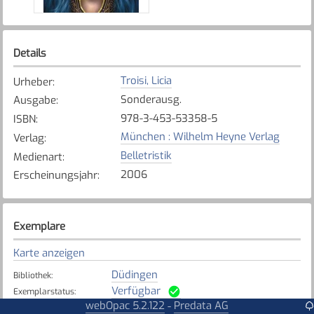
Details
Troisi, Licia
Urheber
:
Sonderausg.
Ausgabe
:
978-3-453-53358-5
ISBN
:
München : Wilhelm Heyne Verlag
Verlag
:
Belletristik
Medienart
:
2006
Erscheinungsjahr
:
Exemplare
Karte anzeigen
Düdingen
Bibliothek
:
Verfügbar
Exemplarstatus
:
webOpac 5.2.122
Predata AG
-