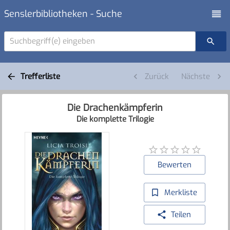
Senslerbibliotheken - Suche
Suchbegriff(e) eingeben
Trefferliste
Zurück
Nächste
Die Drachenkämpferin
Die komplette Trilogie
Bewerten
Merkliste
Teilen