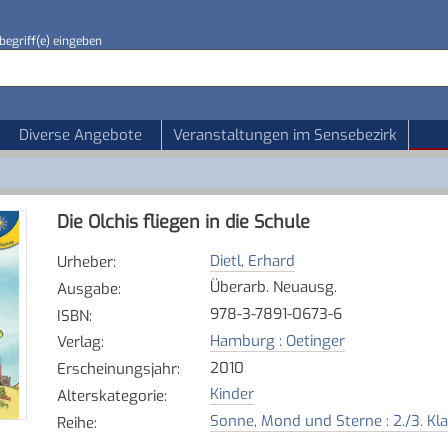
begriff(e) eingeben
Diverse Angebote
Veranstaltungen im Sensebezirk
Die Olchis fliegen in die Schule
Dietl, Erhard
Urheber
:
Überarb. Neuausg.
Ausgabe
:
978-3-7891-0673-6
ISBN
:
Hamburg : Oetinger
Verlag
:
2010
Erscheinungsjahr
:
Kinder
Alterskategorie
:
Sonne, Mond und Sterne : 2./3. Kl
Reihe
: