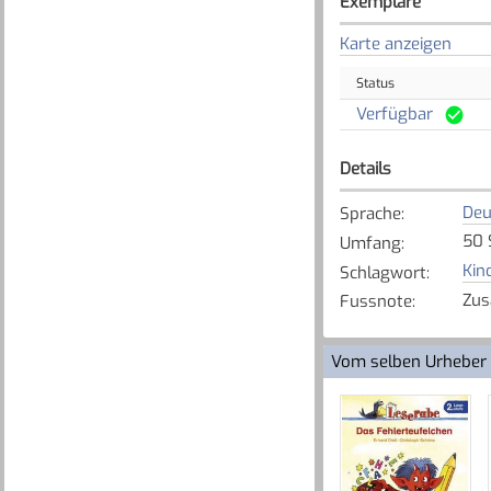
Exemplare
Karte anzeigen
Status
Verfügbar
Details
Deu
Sprache
:
50 
Umfang
:
Kin
Schlagwort
:
Zus
Fussnote
:
Vom selben Urheber