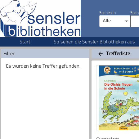
Suchen in
Such
Alle
Start
So sehen die Sensler Bibliotheken aus
Filter
Trefferliste
Es wurden keine Treffer gefunden.