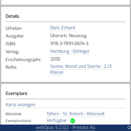
Details
Dietl, Erhard
Urheber
:
Überarb. Neuausg.
Ausgabe
:
978-3-7891-0674-3
ISBN
:
Hamburg : Oetinger
Verlag
:
2010
Erscheinungsjahr
:
Sonne, Mond und Sterne : 2./3.
Reihe
:
Klasse
Exemplare
Karte anzeigen
Tafers - St. Antoni - Alterswil
Bibliothek
:
Verfügbar
Exemplarstatus
:
webOpac 5.2.122
Predata AG
-