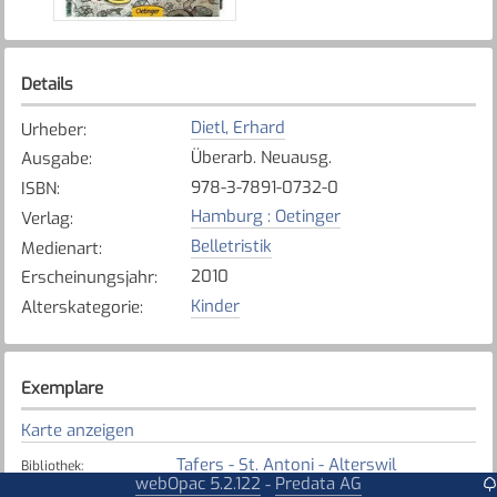
Details
Dietl, Erhard
Urheber
:
Überarb. Neuausg.
Ausgabe
:
978-3-7891-0732-0
ISBN
:
Hamburg : Oetinger
Verlag
:
Belletristik
Medienart
:
2010
Erscheinungsjahr
:
Kinder
Alterskategorie
:
Exemplare
Karte anzeigen
Tafers - St. Antoni - Alterswil
Bibliothek
:
webOpac 5.2.122
Predata AG
-
Nicht verfügbar
Exemplarstatus
: