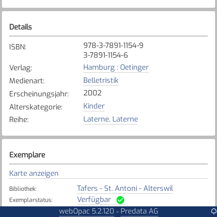
Details
978-3-7891-1154-9
ISBN
:
3-7891-1154-6
Hamburg : Oetinger
Verlag
:
Belletristik
Medienart
:
2002
Erscheinungsjahr
:
Kinder
Alterskategorie
:
Laterne, Laterne
Reihe
:
Exemplare
Karte anzeigen
Tafers - St. Antoni - Alterswil
Bibliothek
:
Verfügbar
Exemplarstatus
:
webOpac 5.2.120
Predata AG
-