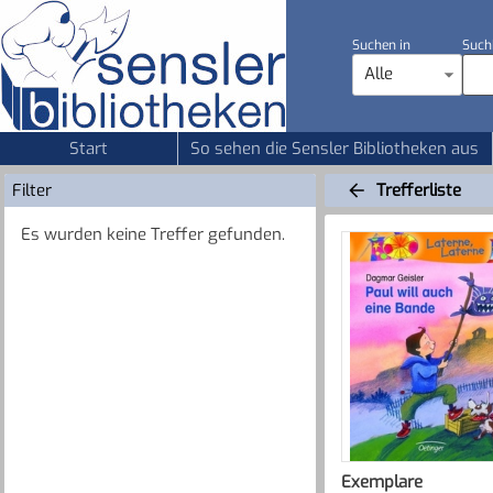
Suchen in
Such
Alle
Start
So sehen die Sensler Bibliotheken aus
Filter
Trefferliste
Es wurden keine Treffer gefunden.
Exemplare