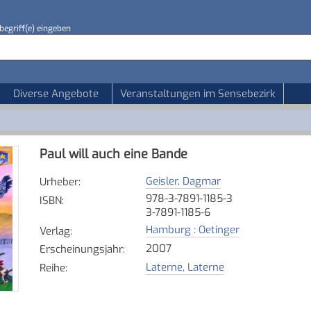
begriff(e) eingeben
Diverse Angebote
Veranstaltungen im Sensebezirk
Paul will auch eine Bande
Geisler, Dagmar
Urheber
:
978-3-7891-1185-3
ISBN
:
3-7891-1185-6
Hamburg : Oetinger
Verlag
:
2007
Erscheinungsjahr
:
Laterne, Laterne
Reihe
: