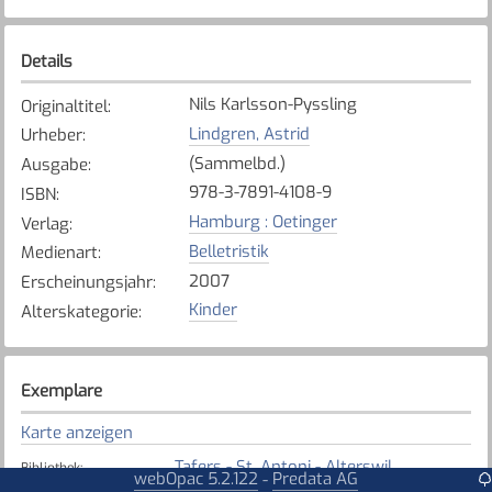
Details
Nils Karlsson-Pyssling
Originaltitel
:
Lindgren, Astrid
Urheber
:
(Sammelbd.)
Ausgabe
:
978-3-7891-4108-9
ISBN
:
Hamburg : Oetinger
Verlag
:
Belletristik
Medienart
:
2007
Erscheinungsjahr
:
Kinder
Alterskategorie
:
Exemplare
Karte anzeigen
Tafers - St. Antoni - Alterswil
Bibliothek
:
webOpac 5.2.122
Predata AG
-