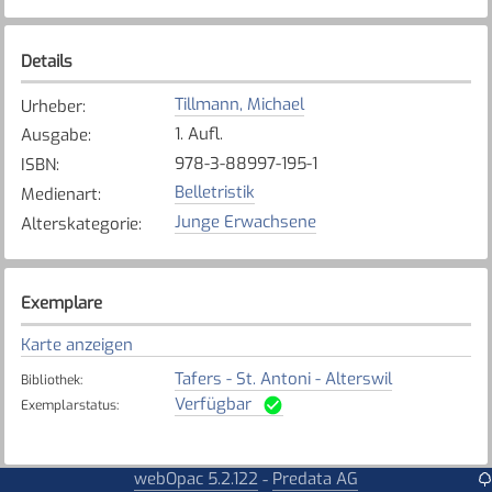
Details
Tillmann, Michael
Urheber
:
1. Aufl.
Ausgabe
:
978-3-88997-195-1
ISBN
:
Belletristik
Medienart
:
Junge Erwachsene
Alterskategorie
:
Exemplare
Karte anzeigen
Tafers - St. Antoni - Alterswil
Bibliothek
:
Verfügbar
Exemplarstatus
:
webOpac 5.2.122
Predata AG
-