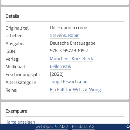
Details
Once upon a crime
Originaltitel
:
Stevens, Robin
Urheber
:
Deutsche Erstausgabe
Ausgabe
:
978-3-95728-619-2
ISBN
:
München : Knesebeck
Verlag
:
Belletristik
Medienart
:
[2022]
Erscheinungsjahr
:
Junge Erwachsene
Alterskategorie
:
Ein Fall für Wells & Wong
Reihe
:
Exemplare
Karte anzeigen
webOpac 5.2.122
Predata AG
-