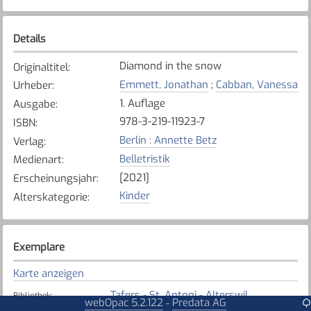
Details
Diamond in the snow
Originaltitel
:
Emmett, Jonathan
;
Cabban, Vanessa
Urheber
:
1. Auflage
Ausgabe
:
978-3-219-11923-7
ISBN
:
Berlin : Annette Betz
Verlag
:
Belletristik
Medienart
:
[2021]
Erscheinungsjahr
:
Kinder
Alterskategorie
:
Exemplare
Karte anzeigen
Tafers - St. Antoni - Alterswil
Bibliothek
:
webOpac 5.2.122
Predata AG
-