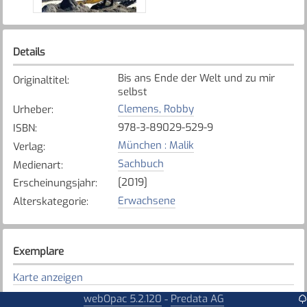
Details
Bis ans Ende der Welt und zu mir
Originaltitel
:
selbst
Clemens, Robby
Urheber
:
978-3-89029-529-9
ISBN
:
München : Malik
Verlag
:
Sachbuch
Medienart
:
[2019]
Erscheinungsjahr
:
Erwachsene
Alterskategorie
:
Exemplare
Karte anzeigen
Düdingen
webOpac 5.2.120
Predata AG
-
Bibliothek
: