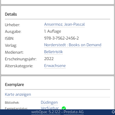
Details
Ansermoz, Jean-Pascal
Urheber
:
1. Auflage
Ausgabe
:
978-3-7562-2456-2
ISBN
:
Norderstedt : Books on Demand
Verlag
:
Belletristik
Medienart
:
2022
Erscheinungsjahr
:
Erwachsene
Alterskategorie
:
Exemplare
Karte anzeigen
Düdingen
Bibliothek
:
Verfügbar
Exemplarstatus
:
webOpac 5.2.122
Predata AG
-