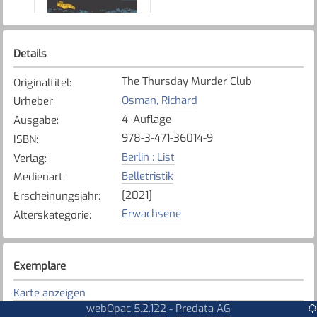
Details
The Thursday Murder Club
Originaltitel
:
Osman, Richard
Urheber
:
4. Auflage
Ausgabe
:
978-3-471-36014-9
ISBN
:
Berlin : List
Verlag
:
Belletristik
Medienart
:
[2021]
Erscheinungsjahr
:
Erwachsene
Alterskategorie
:
Exemplare
Karte anzeigen
webOpac 5.2.122
Predata AG
-
Düdingen
Bibliothek
: