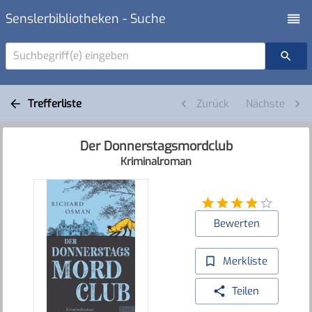
Senslerbibliotheken - Suche
Suchbegriff(e) eingeben
Trefferliste
Zurück
Nächste
Der Donnerstagsmordclub
Kriminalroman
Bewerten
Merkliste
Teilen