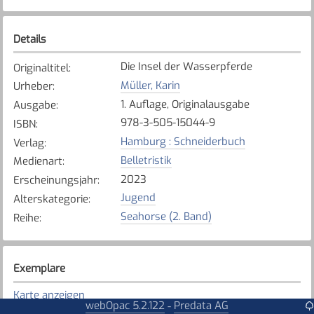
Details
Die Insel der Wasserpferde
Originaltitel
:
Müller, Karin
Urheber
:
1. Auflage, Originalausgabe
Ausgabe
:
978-3-505-15044-9
ISBN
:
Hamburg : Schneiderbuch
Verlag
:
Belletristik
Medienart
:
2023
Erscheinungsjahr
:
Jugend
Alterskategorie
:
Seahorse (2. Band)
Reihe
:
Exemplare
Karte anzeigen
webOpac 5.2.122
Predata AG
-