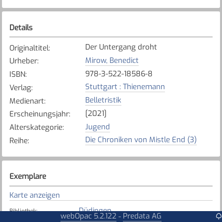
Details
Der Untergang droht
Originaltitel
:
Mirow, Benedict
Urheber
:
978-3-522-18586-8
ISBN
:
Stuttgart : Thienemann
Verlag
:
Belletristik
Medienart
:
[2021]
Erscheinungsjahr
:
Jugend
Alterskategorie
:
Die Chroniken von Mistle End (3)
Reihe
:
Exemplare
Karte anzeigen
Düdingen
Bibliothek
:
webOpac 5.2.122
Predata AG
-