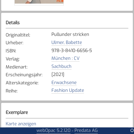
Details
Pullunder stricken
Originaltitel
:
Ulmer, Babette
Urheber
:
978-3-8410-6656-5
ISBN
:
München : CV
Verlag
:
Sachbuch
Medienart
:
[2021]
Erscheinungsjahr
:
Erwachsene
Alterskategorie
:
Fashion Update
Reihe
:
Exemplare
Karte anzeigen
webOpac 5.2.120
Predata AG
-
Düdingen
Bibliothek
: