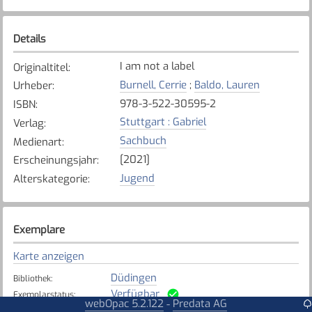
Details
I am not a label
Originaltitel
:
Burnell, Cerrie
;
Baldo, Lauren
Urheber
:
978-3-522-30595-2
ISBN
:
Stuttgart : Gabriel
Verlag
:
Sachbuch
Medienart
:
[2021]
Erscheinungsjahr
:
Jugend
Alterskategorie
:
Exemplare
Karte anzeigen
Düdingen
Bibliothek
:
Verfügbar
Exemplarstatus
:
webOpac 5.2.122
Predata AG
-