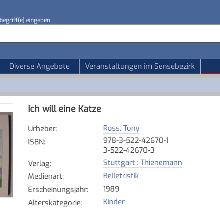
begriff(e) eingeben
Diverse Angebote
Veranstaltungen im Sensebezirk
Ich will eine Katze
Ross, Tony
Urheber
:
978-3-522-42670-1
ISBN
:
3-522-42670-3
Stuttgart : Thienemann
Verlag
:
Belletristik
Medienart
:
1989
Erscheinungsjahr
:
Kinder
Alterskategorie
: