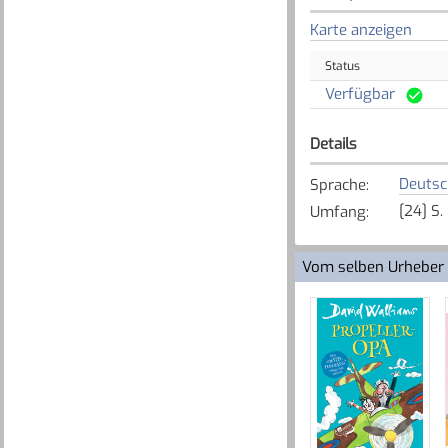
Karte anzeigen
Status
Verfügbar
Details
Deutsc
Sprache
:
[24] S.
Umfang
:
Vom selben Urheber