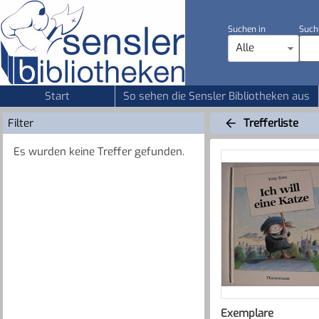
Suchen in
Such
Alle
Start
So sehen die Sensler Bibliotheken aus
Filter
Trefferliste
Es wurden keine Treffer gefunden.
Exemplare