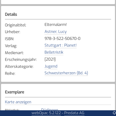
Details
Elternalarm!
Originaltitel
:
Astner, Lucy
Urheber
:
978-3-522-50670-0
ISBN
:
Stuttgart : Planet!
Verlag
:
Belletristik
Medienart
:
[2021]
Erscheinungsjahr
:
Jugend
Alterskategorie
:
Schwesterherzen (Bd. 4)
Reihe
:
Exemplare
Karte anzeigen
Düdingen
Bibliothek
:
webOpac 5.2.122
Predata AG
-