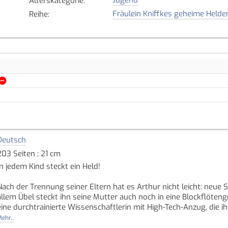
Alterskategorie
:
Fräulein Kniffkes geheime Helden
Reihe
:
Deutsch
203 Seiten ; 21 cm
In jedem Kind steckt ein Held!
Nach der Trennung seiner Eltern hat es Arthur nicht leicht: neue 
allem Übel steckt ihn seine Mutter auch noch in eine Blockflöteng
eine durchtrainierte Wissenschaftlerin mit High-Tech-Anzug, die ih
um im Bedarfsfall die Welt zu retten.
ehr...