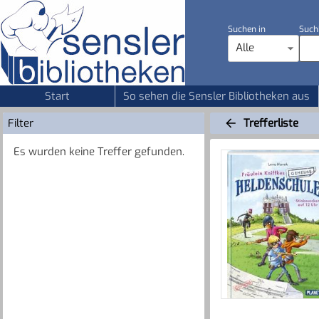
Suchen in
Such
Alle
Start
So sehen die Sensler Bibliotheken aus
Filter
Trefferliste
Es wurden keine Treffer gefunden.