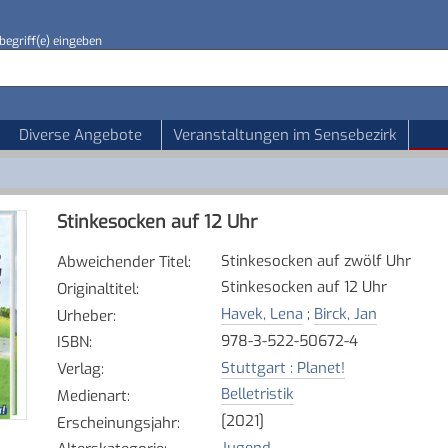
begriff(e) eingeben
Diverse Angebote
Veranstaltungen im Sensebezirk
Stinkesocken auf 12 Uhr
Stinkesocken auf zwölf Uhr
Abweichender Titel
:
Stinkesocken auf 12 Uhr
Originaltitel
:
Havek, Lena
;
Birck, Jan
Urheber
:
978-3-522-50672-4
ISBN
:
Stuttgart : Planet!
Verlag
:
Belletristik
Medienart
:
[2021]
Erscheinungsjahr
:
Jugend