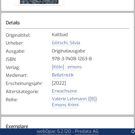
Details
Kaltbad
Originaltitel
:
Götschi, Silvia
Urheber
:
Originalausgabe
Ausgabe
:
978-3-7408-1263-8
ISBN
:
[Köln] : emons
Verlag
:
Belletristik
Medienart
:
[2022]
Erscheinungsjahr
:
Erwachsene
Alterskategorie
:
Valérie Lehmann ([8])
Reihe
:
Emons Krimi
Exemplare
webOpac 5.2.120
Predata AG
-