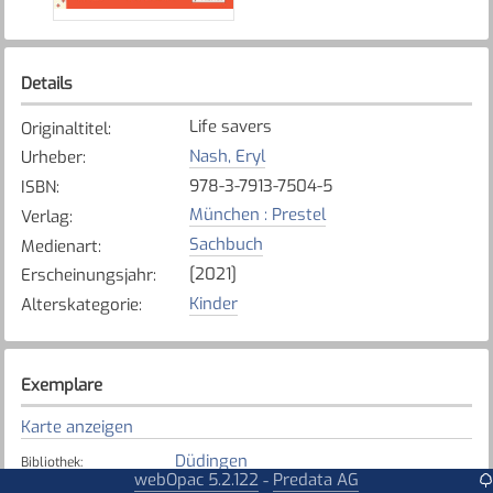
Details
Life savers
Originaltitel
:
Nash, Eryl
Urheber
:
978-3-7913-7504-5
ISBN
:
München : Prestel
Verlag
:
Sachbuch
Medienart
:
[2021]
Erscheinungsjahr
:
Kinder
Alterskategorie
:
Exemplare
Karte anzeigen
Düdingen
Bibliothek
:
webOpac 5.2.122
Predata AG
-
Verfügbar
Exemplarstatus
: