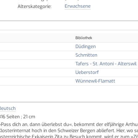
Erwachsene
Alterskategorie
:
Bibliothek
Düdingen
Schmitten
Tafers - St. Antoni - Alterswil
Ueberstorf
Wünnewil-Flamatt
Deutsch
316 Seiten ; 21 cm
»Pass dich an, dann überlebst du«, bekommt der elfjährige Arthur
Klosterinternat hoch in den Schweizer Bergen abliefert. Hier, wo 
österreichische Exkaiserin Zita zu Besuch kommt, wird er zum »Z