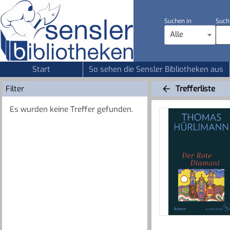
Suchen in
Such
Alle
Start
So sehen die Sensler Bibliotheken aus
Filter
Trefferliste
Es wurden keine Treffer gefunden.