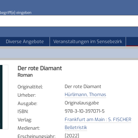
begriff(e) eingeben
Diverse Angebote
Veranstaltungen im Sensebezirk
Der rote Diamant
Roman
Der rote Diamant
Originaltitel
:
Hürlimann, Thomas
Urheber
:
Originalausgabe
Ausgabe
:
978-3-10-397071-5
ISBN
:
Frankfurt am Main : S. FISCHER
Verlag
:
Belletristik
Medienart
:
[2022]
Erscheinungsjahr
: