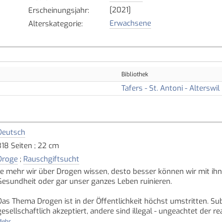
[2021]
Erscheinungsjahr
:
Erwachsene
Alterskategorie
:
Bibliothek
Tafers - St. Antoni - Alterswil
Deutsch
318 Seiten ; 22 cm
Droge
;
Rauschgiftsucht
Je mehr wir über Drogen wissen, desto besser können wir mit ihn
Gesundheit oder gar unser ganzes Leben ruinieren.
Das Thema Drogen ist in der Öffentlichkeit höchst umstritten. Su
gesellschaftlich akzeptiert, andere sind illegal - ungeachtet der 
Irrtümer und Klischees bestimmen die Diskussionen.
ehr...