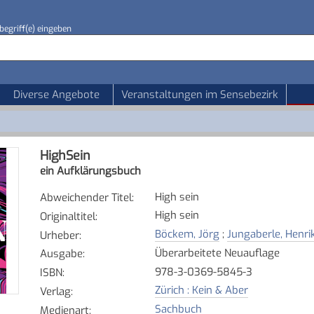
begriff(e) eingeben
Diverse Angebote
Veranstaltungen im Sensebezirk
HighSein
ein Aufklärungsbuch
High sein
Abweichender Titel
:
High sein
Originaltitel
:
Böckem, Jörg
;
Jungaberle, Henri
Urheber
:
Überarbeitete Neuauflage
Ausgabe
:
978-3-0369-5845-3
ISBN
:
Zürich : Kein & Aber
Verlag
:
Sachbuch
Medienart
: