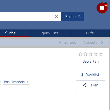
Suche
Suche
quickListe
Hilfe
Zurück
Nächste
Bewerten
Merkliste
k
;
Jork, Immanuel
Teilen