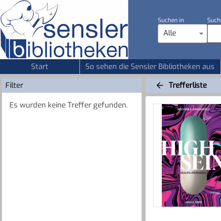
Suchen in
Such
Alle
Start
So sehen die Sensler Bibliotheken aus
Filter
Trefferliste
Es wurden keine Treffer gefunden.