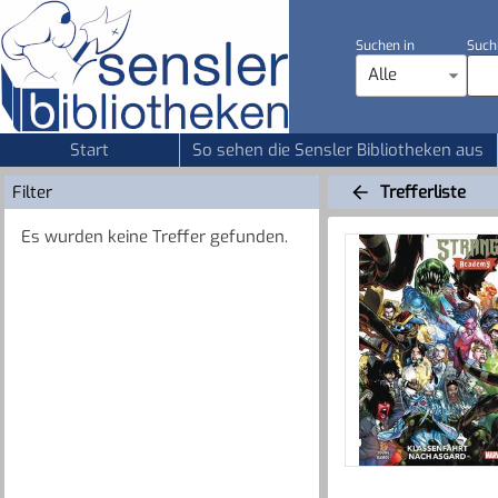
Suchen in
Such
Alle
Start
So sehen die Sensler Bibliotheken aus
Filter
Trefferliste
Es wurden keine Treffer gefunden.