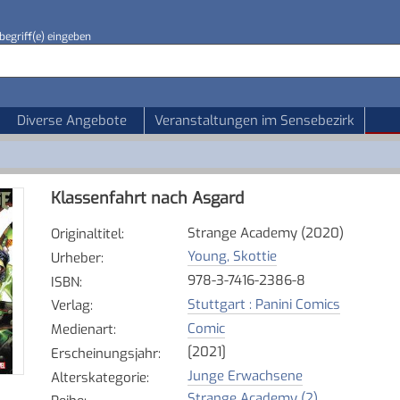
begriff(e) eingeben
Diverse Angebote
Veranstaltungen im Sensebezirk
Klassenfahrt nach Asgard
Strange Academy (2020)
Originaltitel
:
Young, Skottie
Urheber
:
978-3-7416-2386-8
ISBN
:
Stuttgart : Panini Comics
Verlag
:
Comic
Medienart
:
[2021]
Erscheinungsjahr
:
Junge Erwachsene
Alterskategorie
:
Strange Academy (2)