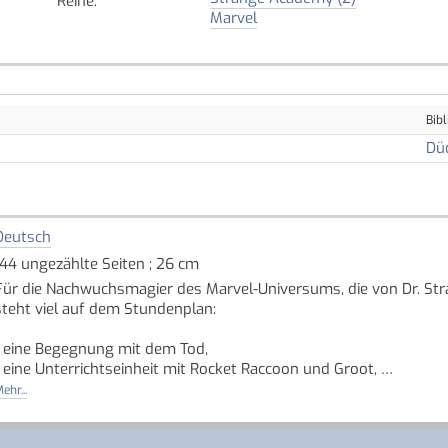
Reihe
:
Marvel
Bibl
Dü
Deutsch
144 ungezählte Seiten ; 26 cm
Für die Nachwuchsmagier des Marvel-Universums, die von Dr. St
steht viel auf dem Stundenplan:
- eine Begegnung mit dem Tod,
- eine Unterrichtseinheit mit Rocket Raccoon und Groot,
- ein Familientag an der Akademie,
ehr...
- eine Exkursion nach Asgard.