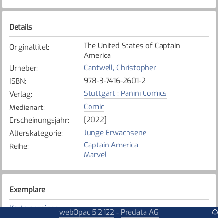
Details
The United States of Captain
Originaltitel
:
America
Cantwell, Christopher
Urheber
:
978-3-7416-2601-2
ISBN
:
Stuttgart : Panini Comics
Verlag
:
Comic
Medienart
:
[2022]
Erscheinungsjahr
:
Junge Erwachsene
Alterskategorie
:
Captain America
Reihe
:
Marvel
Exemplare
Karte anzeigen
webOpac 5.2.122
Predata AG
-