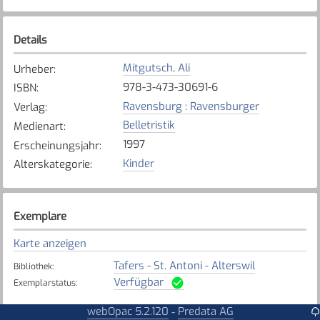
Details
Mitgutsch, Ali
Urheber
:
978-3-473-30691-6
ISBN
:
Ravensburg : Ravensburger
Verlag
:
Belletristik
Medienart
:
1997
Erscheinungsjahr
:
Kinder
Alterskategorie
:
Exemplare
Karte anzeigen
Tafers - St. Antoni - Alterswil
Bibliothek
:
Verfügbar
Exemplarstatus
:
webOpac 5.2.120
Predata AG
-