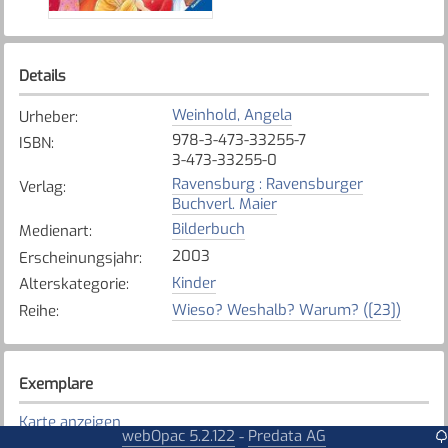
Details
Weinhold, Angela
Urheber
:
978-3-473-33255-7
ISBN
:
3-473-33255-0
Ravensburg : Ravensburger
Verlag
:
Buchverl. Maier
Bilderbuch
Medienart
:
2003
Erscheinungsjahr
:
Kinder
Alterskategorie
:
Wieso? Weshalb? Warum? ([23])
Reihe
:
Exemplare
Karte anzeigen
webOpac 5.2.122
Predata AG
-