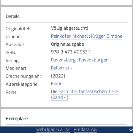
Details
Völlig abgetaucht!
Originaltitel
:
Peinkofer, Michael
;
Krüger, Simone
Urheber
:
Originalausgabe
Ausgabe
:
978-3-473-40653-1
ISBN
:
Ravensburg : Ravensburger
Verlag
:
Belletristik
Medienart
:
[2022]
Erscheinungsjahr
:
Kinder
Alterskategorie
:
Die Farm der fantastischen Tiere
Reihe
:
(Band 4)
Exemplare
webOpac 5.2.122
Predata AG
-
Karte anzeigen