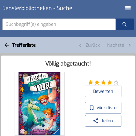
Senslerbibliotheken - Suche
Suchbegriff(e) eingeben
Trefferliste
Zurück
Nächste
Völlig abgetaucht!
Bewerten
Merkliste
Teilen