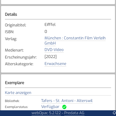
Details
Eifffel
Originaltitel
:
0
ISBN
:
München : Constantin Film Verleih
Verlag
:
GmbH
DVD-Video
Medienart
:
[2022]
Erscheinungsjahr
:
Erwachsene
Alterskategorie
:
Exemplare
Karte anzeigen
Tafers - St. Antoni - Alterswil
Bibliothek
:
Verfügbar
Exemplarstatus
:
webOpac 5.2.122
Predata AG
-