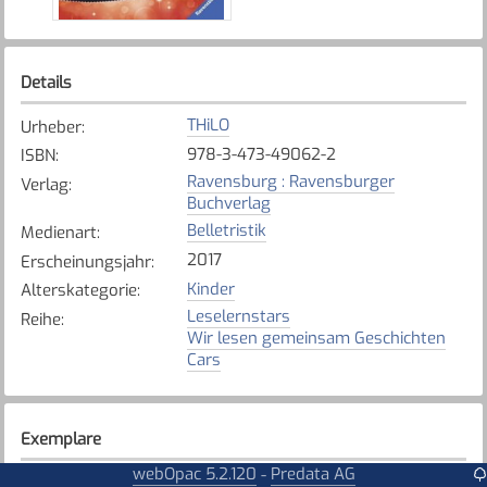
Details
THiLO
Urheber
:
978-3-473-49062-2
ISBN
:
Ravensburg : Ravensburger
Verlag
:
Buchverlag
Belletristik
Medienart
:
2017
Erscheinungsjahr
:
Kinder
Alterskategorie
:
Leselernstars
Reihe
:
Wir lesen gemeinsam Geschichten
Cars
Exemplare
webOpac 5.2.120
Predata AG
-
Karte anzeigen