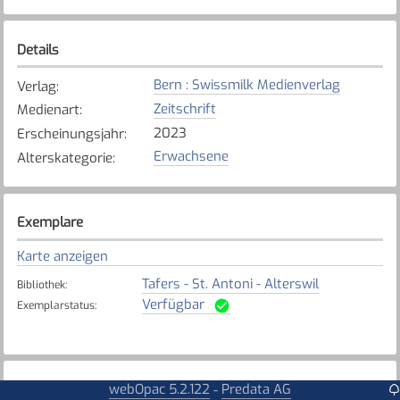
Details
Bern : Swissmilk Medienverlag
Verlag
:
Zeitschrift
Medienart
:
2023
Erscheinungsjahr
:
Erwachsene
Alterskategorie
:
Exemplare
Karte anzeigen
Tafers - St. Antoni - Alterswil
Bibliothek
:
Verfügbar
Exemplarstatus
:
webOpac 5.2.122
Predata AG
Weitere Details
-