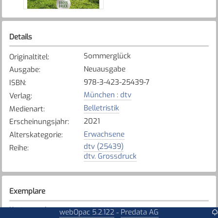
Details
Sommerglück
Originaltitel
:
Neuausgabe
Ausgabe
:
978-3-423-25439-7
ISBN
:
München : dtv
Verlag
:
Belletristik
Medienart
:
2021
Erscheinungsjahr
:
Erwachsene
Alterskategorie
:
dtv (25439)
Reihe
:
dtv. Grossdruck
Exemplare
Karte anzeigen
webOpac 5.2.122
Predata AG
-