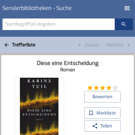
Senslerbibliotheken - Suche
Suchbegriff(e) eingeben
Trefferliste
Zurück
Nächste
Diese eine Entscheidung
Roman
Bewerten
Merkliste
Teilen