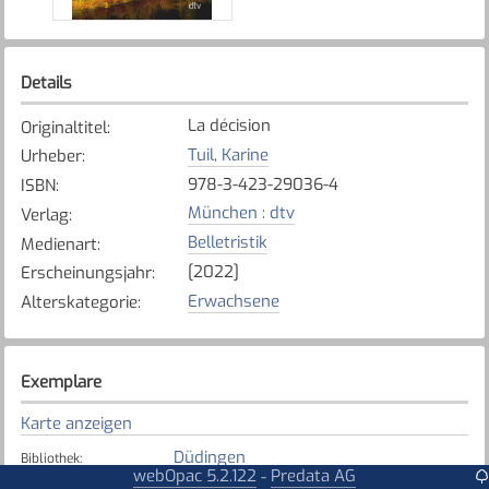
Details
La décision
Originaltitel
:
Tuil, Karine
Urheber
:
978-3-423-29036-4
ISBN
:
München : dtv
Verlag
:
Belletristik
Medienart
:
[2022]
Erscheinungsjahr
:
Erwachsene
Alterskategorie
:
Exemplare
Karte anzeigen
Düdingen
Bibliothek
:
webOpac 5.2.122
Predata AG
-
Verfügbar
Exemplarstatus
: