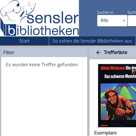
Suchen in
Such
Alle
Start
So sehen die Sensler Bibliotheken aus
Filter
Trefferliste
Es wurden keine Treffer gefunden.
Exemplare