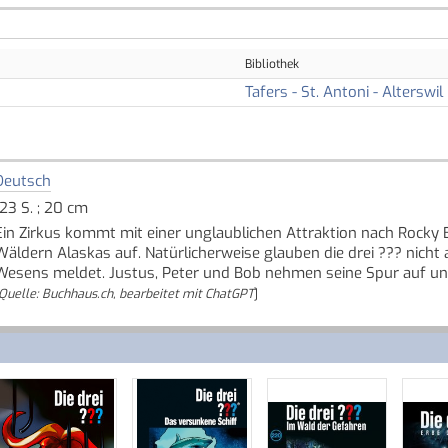
Bibliothek
Tafers - St. Antoni - Alterswil
Deutsch
123 S. ; 20 cm
Ein Zirkus kommt mit einer unglaublichen Attraktion nach Rocky 
Wäldern Alaskas auf. Natürlicherweise glauben die drei ??? nicht
Wesens meldet. Justus, Peter und Bob nehmen seine Spur auf und
Quelle: Buchhaus.ch, bearbeitet mit ChatGPT
]