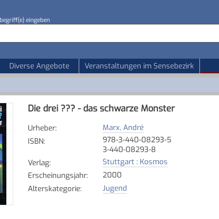
begriff(e) eingeben
Diverse Angebote
Veranstaltungen im Sensebezirk
Die drei ??? - das schwarze Monster
Marx, André
Urheber
:
978-3-440-08293-5
ISBN
:
3-440-08293-8
Stuttgart : Kosmos
Verlag
:
2000
Erscheinungsjahr
:
Jugend
Alterskategorie
: