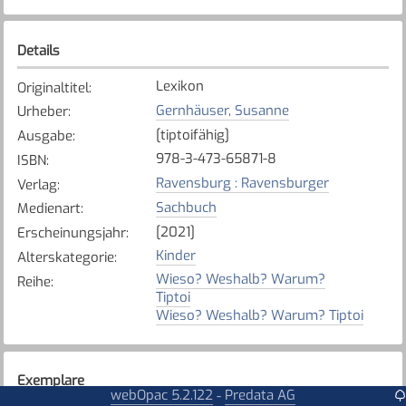
Details
Lexikon
Originaltitel
:
Gernhäuser, Susanne
Urheber
:
[tiptoifähig]
Ausgabe
:
978-3-473-65871-8
ISBN
:
Ravensburg : Ravensburger
Verlag
:
Sachbuch
Medienart
:
[2021]
Erscheinungsjahr
:
Kinder
Alterskategorie
:
Wieso? Weshalb? Warum?
Reihe
:
Tiptoi
Wieso? Weshalb? Warum? Tiptoi
Exemplare
webOpac 5.2.122
Predata AG
-