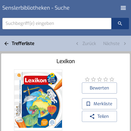
Senslerbibliotheken - Suche
Suchbegriff(e) eingeben
Trefferliste
Zurück
Nächste
Lexikon
Bewerten
Merkliste
Teilen