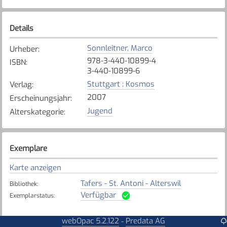
Details
Sonnleitner, Marco
Urheber
:
978-3-440-10899-4
ISBN
:
3-440-10899-6
Stuttgart : Kosmos
Verlag
:
2007
Erscheinungsjahr
:
Jugend
Alterskategorie
:
Exemplare
Karte anzeigen
Tafers - St. Antoni - Alterswil
Bibliothek
:
Verfügbar
Exemplarstatus
:
webOpac 5.2.122
Predata AG
-