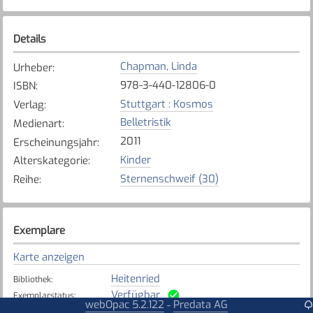
Details
Chapman, Linda
Urheber
:
978-3-440-12806-0
ISBN
:
Stuttgart : Kosmos
Verlag
:
Belletristik
Medienart
:
2011
Erscheinungsjahr
:
Kinder
Alterskategorie
:
Sternenschweif (30)
Reihe
:
Exemplare
Karte anzeigen
Heitenried
Bibliothek
:
Verfügbar
Exemplarstatus
:
webOpac 5.2.122
Predata AG
-