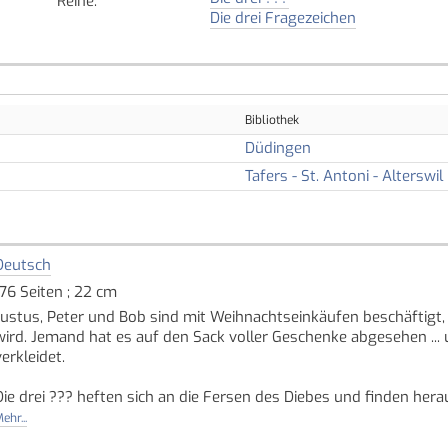
Reihe
:
Die drei Fragezeichen
Bibliothek
Düdingen
Tafers - St. Antoni - Alterswil
Deutsch
176 Seiten ; 22 cm
Justus, Peter und Bob sind mit Weihnachtseinkäufen beschäftigt,
wird. Jemand hat es auf den Sack voller Geschenke abgesehen ...
verkleidet.
Die drei ??? heften sich an die Fersen des Diebes und finden he
hat.
ehr...
Quelle: Buchhaus.ch, bearbeitet mit ChatGPT
]