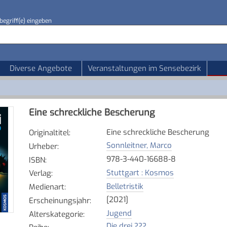
begriff(e) eingeben
Diverse Angebote
Veranstaltungen im Sensebezirk
Eine schreckliche Bescherung
Eine schreckliche Bescherung
Originaltitel
:
Sonnleitner, Marco
Urheber
:
978-3-440-16688-8
ISBN
:
Stuttgart : Kosmos
Verlag
:
Belletristik
Medienart
:
[2021]
Erscheinungsjahr
:
Jugend
Alterskategorie
:
Die drei ???