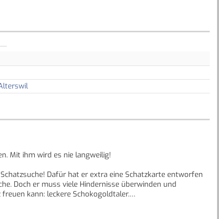
Alterswil
n. Mit ihm wird es nie langweilig!
 Schatzsuche! Dafür hat er extra eine Schatzkarte entworfen
uche. Doch er muss viele Hindernisse überwinden und
 freuen kann: leckere Schokogoldtaler.
 die auch Leseanfänger ab Klassenstufe 1 leicht bewältigen