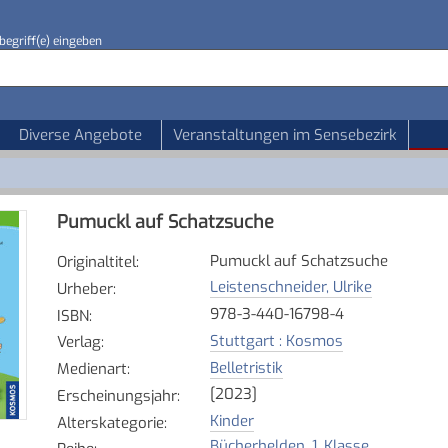
begriff(e) eingeben
Diverse Angebote
Veranstaltungen im Sensebezirk
Pumuckl auf Schatzsuche
Pumuckl auf Schatzsuche
Originaltitel
:
Leistenschneider, Ulrike
Urheber
:
978-3-440-16798-4
ISBN
:
Stuttgart : Kosmos
Verlag
:
Belletristik
Medienart
:
[2023]
Erscheinungsjahr
:
Kinder
Alterskategorie
:
Bücherhelden. 1. Klasse