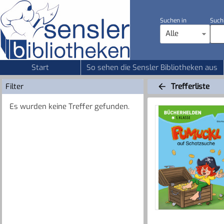
Suchen in
Such
Alle
Start
So sehen die Sensler Bibliotheken aus
Filter
Trefferliste
Es wurden keine Treffer gefunden.