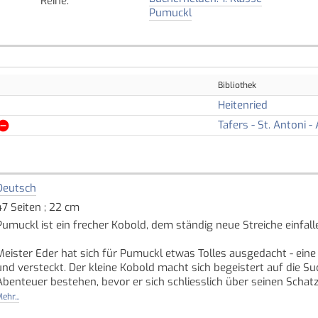
Reihe
:
Pumuckl
Bibliothek
Heitenried
Tafers - St. Antoni - 
Deutsch
47 Seiten ; 22 cm
Pumuckl ist ein frecher Kobold, dem ständig neue Streiche einfalle
Meister Eder hat sich für Pumuckl etwas Tolles ausgedacht - eine
und versteckt. Der kleine Kobold macht sich begeistert auf die S
Abenteuer bestehen, bevor er sich schliesslich über seinen Schatz
ehr...
Lesen lernen ist schwer? Nicht mit dieser spannenden Geschichte,