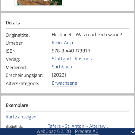
Details
Hochbeet - Was mache ich wann?
Originaltitel
:
Klein, Anja
Urheber
:
978-3-440-17381-7
ISBN
:
Stuttgart : Kosmos
Verlag
:
Sachbuch
Medienart
:
[2023]
Erscheinungsjahr
:
Erwachsene
Alterskategorie
:
Exemplare
Karte anzeigen
Tafers - St. Antoni - Alterswil
Bibliothek
:
webOpac 5.2.120
Predata AG
-
Verfügbar
Exemplarstatus
: