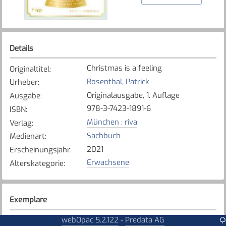
Details
Christmas is a feeling
Originaltitel
:
Rosenthal, Patrick
Urheber
:
Originalausgabe, 1. Auflage
Ausgabe
:
978-3-7423-1891-6
ISBN
:
München : riva
Verlag
:
Sachbuch
Medienart
:
2021
Erscheinungsjahr
:
Erwachsene
Alterskategorie
:
Exemplare
Karte anzeigen
webOpac 5.2.122
Predata AG
-