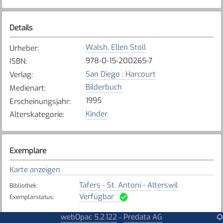
Details
Walsh, Ellen Stoll
Urheber
:
978-0-15-200265-7
ISBN
:
San Diego : Harcourt
Verlag
:
Bilderbuch
Medienart
:
1995
Erscheinungsjahr
:
Kinder
Alterskategorie
:
Exemplare
Karte anzeigen
Tafers - St. Antoni - Alterswil
Bibliothek
:
Verfügbar
Exemplarstatus
:
webOpac 5.2.122
Predata AG
-