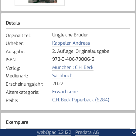
Details
Ungleiche Brüder
Originaltitel
:
Kappeler, Andreas
Urheber
:
2. Auflage, Originalausgabe
Ausgabe
:
978-3-406-79006-5
ISBN
:
München : C.H. Beck
Verlag
:
Sachbuch
Medienart
:
2022
Erscheinungsjahr
:
Erwachsene
Alterskategorie
:
C.H. Beck Paperback (6284)
Reihe
:
Exemplare
webOpac 5.2.122
Predata AG
-
Karte anzeigen