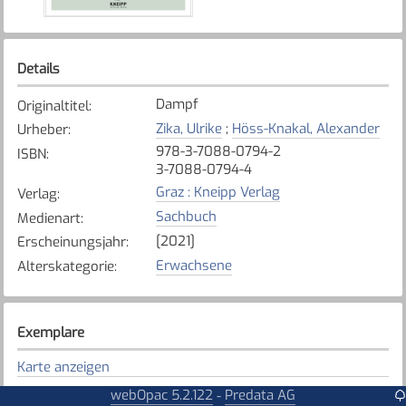
Details
Dampf
Originaltitel
:
Zika, Ulrike
;
Höss-Knakal, Alexander
Urheber
:
978-3-7088-0794-2
ISBN
:
3-7088-0794-4
Graz : Kneipp Verlag
Verlag
:
Sachbuch
Medienart
:
[2021]
Erscheinungsjahr
:
Erwachsene
Alterskategorie
:
Exemplare
Karte anzeigen
Tafers - St. Antoni - Alterswil
webOpac 5.2.122
Predata AG
-
Bibliothek
: