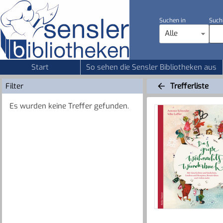
Suchen in
Such
Alle
Start
So sehen die Sensler Bibliotheken aus
Filter
Trefferliste
Es wurden keine Treffer gefunden.