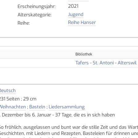
2021
Erscheinungsjahr
:
Jugend
Alterskategorie
:
Reihe Hanser
Reihe
:
Bibliothek
Tafers - St. Antoni - Alterswil
Deutsch
231 Seiten ; 29 cm
Weihnachten
;
Basteln
;
Liedersammlung
1. Dezember bis 6. Januar - 37 Tage, die es in sich haben
So fröhlich, ausgelassen und bunt war die stille Zeit und das War
Geschichten, mit Liedern und Rezepten, Basteleien für drinnen un