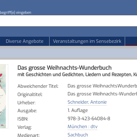
begriff(e) eingeben
Diverse Angebote
Veranstaltungen im Sensebezirk
Das grosse Weihnachts-Wunderbuch
mit Geschichten und Gedichten, Liedern und Rezepten, K
Das grosse WeihnachtsWunder
Abweichender Titel
:
Das grosse Weihnachts-Wunder
Originaltitel
:
Schneider, Antonie
Urheber
:
1. Auflage
Ausgabe
:
978-3-423-64084-8
ISBN
:
München : dtv
Verlag
:
Sachbuch
Medienart
: