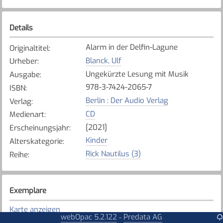
Details
Alarm in der Delfin-Lagune
Originaltitel
:
Blanck, Ulf
Urheber
:
Ungekürzte Lesung mit Musik
Ausgabe
:
978-3-7424-2065-7
ISBN
:
Berlin : Der Audio Verlag
Verlag
:
CD
Medienart
:
[2021]
Erscheinungsjahr
:
Kinder
Alterskategorie
:
Rick Nautilus (3)
Reihe
:
Exemplare
Karte anzeigen
webOpac 5.2.122
Predata AG
-