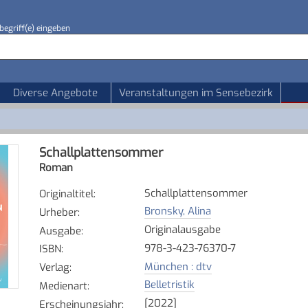
begriff(e) eingeben
Diverse Angebote
Veranstaltungen im Sensebezirk
Schallplattensommer
Roman
Schallplattensommer
Originaltitel
:
Bronsky, Alina
Urheber
:
Originalausgabe
Ausgabe
:
978-3-423-76370-7
ISBN
:
München : dtv
Verlag
:
Belletristik
Medienart
:
[2022]
Erscheinungsjahr
: