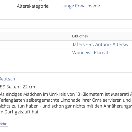
Junge Erwachsene
Alterskategorie
:
Bibliothek
Tafers - St. Antoni - Alterswil
Wünnewil-Flamatt
Deutsch
189 Seiten ; 22 cm
Als einziges Mädchen im Umkreis von 13 Kilometern ist Maserati 
Feriengästen selbstgemachte Limonade ihrer Oma servieren und die 
nichts zu tun haben - und schon gar nichts mit den Annäherungsve
im Dorf gekauft hat.
Doch dann stellen Caspar und Theo verbotene Fragen: Warum ha
ehr...
Und wie kann es sein, dass ihr Gesicht das Cover einer alten Schall