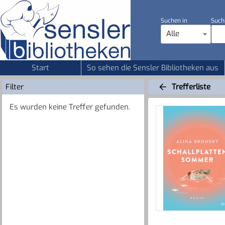
Suchen in
Such
Alle
Start
So sehen die Sensler Bibliotheken aus
Filter
Trefferliste
Es wurden keine Treffer gefunden.