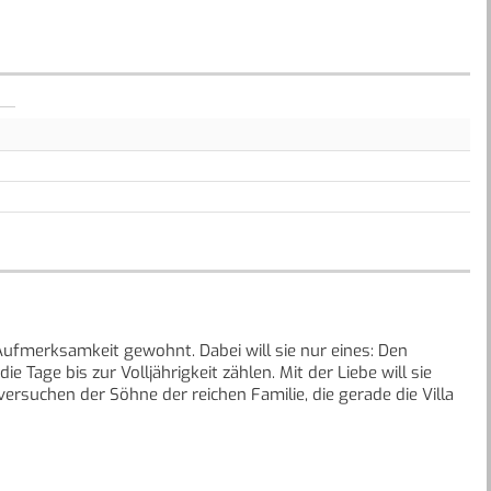
Aufmerksamkeit gewohnt. Dabei will sie nur eines: Den
Tage bis zur Volljährigkeit zählen. Mit der Liebe will sie
rsuchen der Söhne der reichen Familie, die gerade die Villa
t Maserati kein Smartphone? Wovor hat sie solche Angst?
platte ziert? Plötzlich steckt Maserati bis zum Hals in