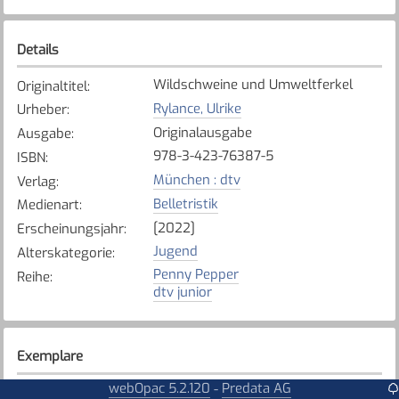
Details
Wildschweine und Umweltferkel
Originaltitel
:
Rylance, Ulrike
Urheber
:
Originalausgabe
Ausgabe
:
978-3-423-76387-5
ISBN
:
München : dtv
Verlag
:
Belletristik
Medienart
:
[2022]
Erscheinungsjahr
:
Jugend
Alterskategorie
:
Penny Pepper
Reihe
:
dtv junior
Exemplare
webOpac 5.2.120
Predata AG
-
Karte anzeigen