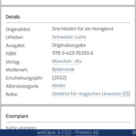
Details
Drei Helden für ein Honigbrot
Originaltitel
:
Schweizer, Lotte
Urheber
:
Originalausgabe
Ausgabe
:
978-3-423-76393-6
ISBN
:
München : dtv
Verlag
:
Belletristik
Medienart
:
[2022]
Erscheinungsjahr
:
Kinder
Alterskategorie
:
Detektei für magisches Unwesen ([1])
Reihe
:
Exemplare
Karte anzeigen
webOpac 5.2.122
Predata AG
-